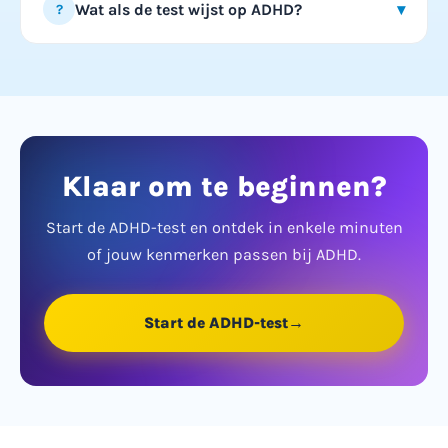
Wat als de test wijst op ADHD?
▾
?
e-mail ontvangen.
Neem de signalen serieus en bespreek je uitslag
met een huisarts, psycholoog of psychiater. Zij
kunnen bepalen of verder onderzoek nodig is en
je begeleiden naar een officiële diagnose en
eventuele behandeling.
Klaar om te beginnen?
Start de ADHD-test en ontdek in enkele minuten
of jouw kenmerken passen bij ADHD.
Start de ADHD-test
→