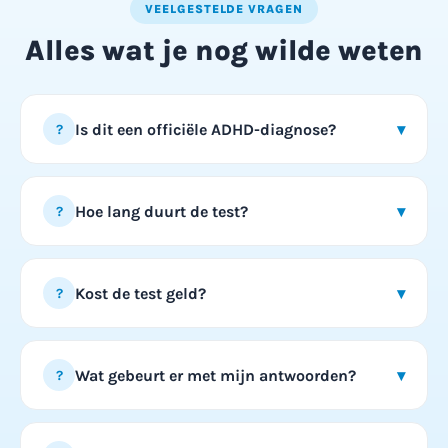
VEELGESTELDE VRAGEN
Alles wat je nog wilde weten
Is dit een officiële ADHD-diagnose?
▾
?
Nee, deze test is geen diagnose-instrument. De
vragen zijn gebaseerd op de DSM-5-criteria,
Hoe lang duurt de test?
▾
?
maar alleen een arts, psycholoog of psychiater
kan ADHD officieel vaststellen na uitgebreid
De test bestaat uit 23 vragen en duurt
onderzoek.
gemiddeld zo’n 8 minuten.
Kost de test geld?
▾
?
Nee, deze test is volledig gratis.
Wat gebeurt er met mijn antwoorden?
▾
?
Je antwoorden worden direct verwerkt tot een
uitslag en toelichting. Je kunt je resultaat ook per