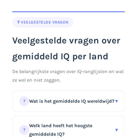
❓ VEELGESTELDE VRAGEN
Veelgestelde vragen over
gemiddeld IQ per land
De belangrijkste vragen over IQ-ranglijsten en wat
ze wel en niet zeggen.
Wat is het gemiddelde IQ wereldwijd?
▾
?
Binnen de normgroep van een test ligt
het gemiddelde doorgaans op 100, maar
Welk land heeft het hoogste
▾
?
er bestaat geen uniforme, wereldwijd
gemiddelde IQ?