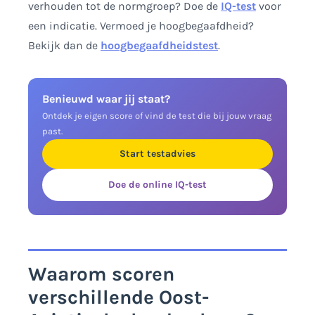
verhouden tot de normgroep? Doe de
IQ-test
voor
een indicatie. Vermoed je hoogbegaafdheid?
Bekijk dan de
hoogbegaafdheidstest
.
Benieuwd waar jij staat?
Ontdek je eigen score of vind de test die bij jouw vraag
past.
Start testadvies
Doe de online IQ-test
Waarom scoren
verschillende Oost-