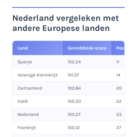
Nederland vergeleken met
andere Europese landen
Land
Gemiddelde score
Positie w
Spanje
102,24
11
Verenigd Koninkrijk
101,57
14
Zwitserland
100,84
20
Italië
100,33
22
Nederland
100,27
23
Frankrijk
100,12
27