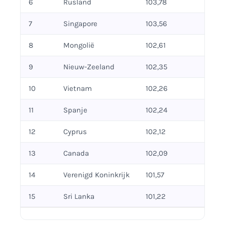
6
Rusland
103,78
7
Singapore
103,56
8
Mongolië
102,61
9
Nieuw-Zeeland
102,35
10
Vietnam
102,26
11
Spanje
102,24
12
Cyprus
102,12
13
Canada
102,09
14
Verenigd Koninkrijk
101,57
15
Sri Lanka
101,22