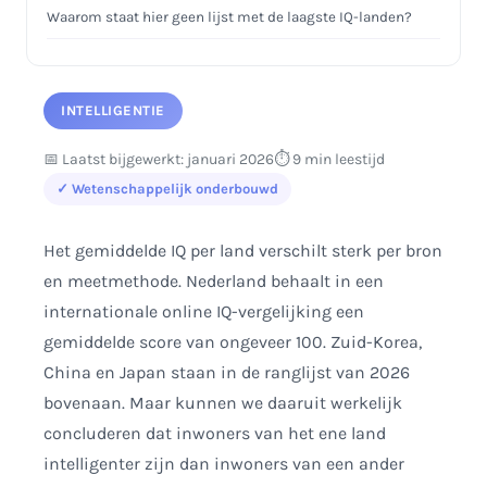
Waarom staat hier geen lijst met de laagste IQ-landen?
Welke factoren beïnvloeden gemiddelde IQ-scores?
Hoe betrouwbaar zijn nationale IQ-ranglijsten?
INTELLIGENTIE
Wat is IQ precies?
📅 Laatst bijgewerkt: januari 2026
⏱️ 9 min leestijd
Kun je je IQ verbeteren?
✓ Wetenschappelijk onderbouwd
Conclusie
Het gemiddelde IQ per land verschilt sterk per bron
en meetmethode. Nederland behaalt in een
internationale online IQ-vergelijking een
gemiddelde score van ongeveer 100. Zuid-Korea,
China en Japan staan in de ranglijst van 2026
bovenaan. Maar kunnen we daaruit werkelijk
concluderen dat inwoners van het ene land
intelligenter zijn dan inwoners van een ander