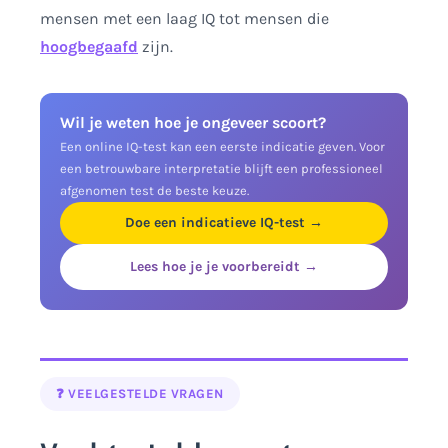
mensen met een laag IQ tot mensen die
hoogbegaafd
zijn.
Wil je weten hoe je ongeveer scoort?
Een online IQ-test kan een eerste indicatie geven. Voor
een betrouwbare interpretatie blijft een professioneel
afgenomen test de beste keuze.
Doe een indicatieve IQ-test →
Lees hoe je je voorbereidt →
❓ VEELGESTELDE VRAGEN