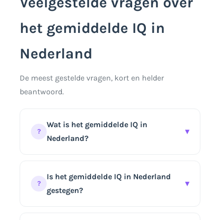
Veelgestelde vragen over
het gemiddelde IQ in
Nederland
De meest gestelde vragen, kort en helder
beantwoord.
Wat is het gemiddelde IQ in
▾
?
Nederland?
Bij een IQ-test die recent op een
representatieve normgroep is
Is het gemiddelde IQ in Nederland
▾
?
genormeerd, ligt het gemiddelde van die
gestegen?
normgroep rond de 100, met een
standaarddeviatie van 15. Dat is niet
Historisch gezien wel: Nederlandse