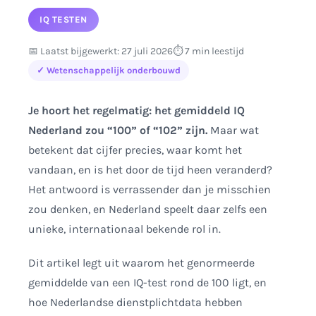
Conclusie
IQ TESTEN
📅 Laatst bijgewerkt: 27 juli 2026
⏱️ 7 min leestijd
✓ Wetenschappelijk onderbouwd
Je hoort het regelmatig: het gemiddeld IQ
Nederland zou “100” of “102” zijn.
Maar wat
betekent dat cijfer precies, waar komt het
vandaan, en is het door de tijd heen veranderd?
Het antwoord is verrassender dan je misschien
zou denken, en Nederland speelt daar zelfs een
unieke, internationaal bekende rol in.
Dit artikel legt uit waarom het genormeerde
gemiddelde van een IQ-test rond de 100 ligt, en
hoe Nederlandse dienstplichtdata hebben