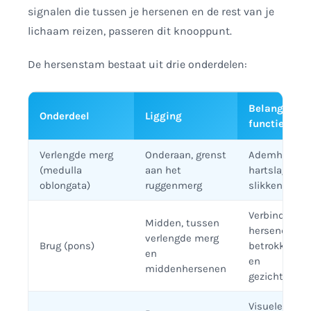
signalen die tussen je hersenen en de rest van je
lichaam reizen, passeren dit knooppunt.
De hersenstam bestaat uit drie onderdelen:
Belangrijkst
Onderdeel
Ligging
functie
Verlengde merg
Onderaan, grenst
Ademhaling,
(medulla
aan het
hartslag, blo
oblongata)
ruggenmerg
slikken, hoe
Verbindt
Midden, tussen
hersendelen;
verlengde merg
Brug (pons)
betrokken bi
en
en
middenhersenen
gezichtsuitd
Visuele en