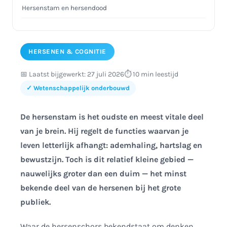
Hersenstam en hersendood
Wanneer de hersenstam beschadigd raakt: het locked-in
syndroom
HERSENEN & COGNITIE
De hersenstam, slaap en waakzaamheid
📅 Laatst bijgewerkt: 27 juli 2026
⏱️ 10 min leestijd
Conclusie
✓ Wetenschappelijk onderbouwd
De hersenstam is het oudste en meest vitale deel
van je brein. Hij regelt de functies waarvan je
leven letterlijk afhangt: ademhaling, hartslag en
bewustzijn. Toch is dit relatief kleine gebied —
nauwelijks groter dan een duim — het minst
bekende deel van de hersenen bij het grote
publiek.
Waar de hersenschors bekendstaat om denken,