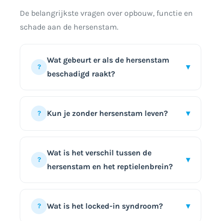
De belangrijkste vragen over opbouw, functie en
schade aan de hersenstam.
Wat gebeurt er als de hersenstam
▾
?
beschadigd raakt?
Afhankelijk van de locatie en ernst kan
schade leiden tot uitval van
Kun je zonder hersenstam leven?
▾
?
ademhaling, hartslag, bewustzijn, of
vrijwillige beweging. Ernstige schade
Nee. De hersenstam regelt functies die
kan levensbedreigend zijn of leiden tot
essentieel zijn voor leven, zoals
Wat is het verschil tussen de
▾
?
aandoeningen als het locked-in-
ademhaling en hartslag. Volledige uitval
hersenstam en het reptielenbrein?
syndroom of hersendood.
van de hersenstam is onverenigbaar
met leven zonder kunstmatige
“Reptielenbrein” is een populaire, maar
beademing, en vormt medisch gezien
wetenschappelijk verouderde term die
Wat is het locked-in syndroom?
▾
?
de basis voor de diagnose hersendood.
de hersenstam framet als een primitief