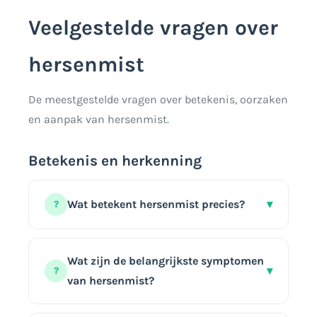
Veelgestelde vragen over
hersenmist
De meestgestelde vragen over betekenis, oorzaken
en aanpak van hersenmist.
Betekenis en herkenning
Wat betekent hersenmist precies?
▾
?
Hersenmist verwijst naar een cluster
van cognitieve klachten: verminderde
Wat zijn de belangrijkste symptomen
▾
?
concentratie, vergeetachtigheid, traag
van hersenmist?
denken en een gevoel van mentale
troebelheid. Het is geen officiële
Veelvoorkomende symptomen zijn