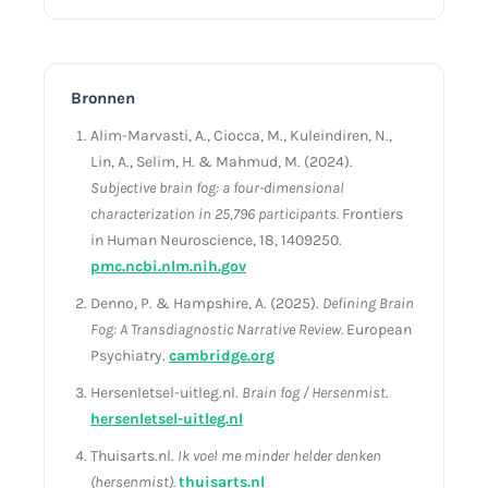
Bronnen
Alim-Marvasti, A., Ciocca, M., Kuleindiren, N.,
Lin, A., Selim, H. & Mahmud, M. (2024).
Subjective brain fog: a four-dimensional
characterization in 25,796 participants.
Frontiers
in Human Neuroscience, 18, 1409250.
pmc.ncbi.nlm.nih.gov
Denno, P. & Hampshire, A. (2025).
Defining Brain
Fog: A Transdiagnostic Narrative Review.
European
Psychiatry.
cambridge.org
Hersenletsel-uitleg.nl.
Brain fog / Hersenmist.
hersenletsel-uitleg.nl
Thuisarts.nl.
Ik voel me minder helder denken
(hersenmist).
thuisarts.nl