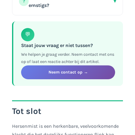
▾
?
Vaak is het een combinatie van
verdwijnt vaak wanneer die factor wordt
ernstigs?
meerdere factoren.
aangepakt. Bij een onderliggende
medische oorzaak is gerichte
Meestal niet, maar aanhoudende of
behandeling nodig, en is het raadzaam
onverklaarde hersenmist is een goede
💬
een huisarts te raadplegen.
reden om dit met een arts te bespreken,
zodat onderliggende oorzaken kunnen
Staat jouw vraag er niet tussen?
worden onderzocht.
We helpen je graag verder. Neem contact met ons
op of laat een reactie achter bij dit artikel.
Neem contact op →
Tot slot
Hersenmist is een herkenbare, veelvoorkomende
klacht die het dagelijks functioneren flink kan