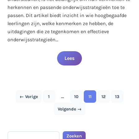
herkennen en passende onderwijsstrategieën toe te
passen. Dit artikel biedt inzicht in wie hoogbegaafde
leerlingen zijn, welke kenmerken ze hebben, de
uitdagingen die ze tegenkomen en effectieve
onderwijsstrategieën…
Lees
Berichten
← Vorige
1
…
10
11
12
13
Pagina
Pagina
Pagina
Pagina
Pagina
paginering
Volgende →
Zoeken
Zoeken