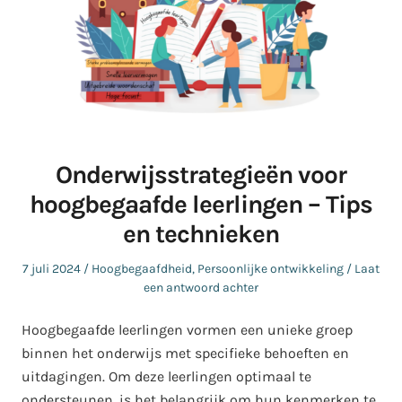
Onderwijsstrategieën voor
hoogbegaafde leerlingen – Tips
en technieken
Geplaatst
Geplaatst
7 juli 2024
Hoogbegaafdheid
,
Persoonlijke ontwikkeling
Laat
op
in
een antwoord achter
Hoogbegaafde leerlingen vormen een unieke groep
binnen het onderwijs met specifieke behoeften en
uitdagingen. Om deze leerlingen optimaal te
ondersteunen, is het belangrijk om hun kenmerken te