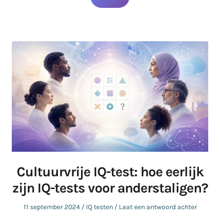
Cultuurvrije IQ-test: hoe eerlijk
zijn IQ-tests voor anderstaligen?
Geplaatst
Geplaatst
11 september 2024
IQ testen
Laat een antwoord achter
op
in