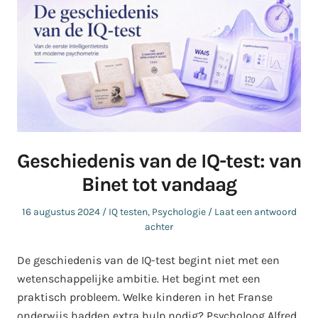
Geschiedenis van de IQ-test: van
Binet tot vandaag
Geplaatst
Geplaatst
16 augustus 2024
IQ testen
,
Psychologie
Laat een antwoord
op
in
achter
De geschiedenis van de IQ-test begint niet met een
wetenschappelijke ambitie. Het begint met een
praktisch probleem. Welke kinderen in het Franse
onderwijs hadden extra hulp nodig? Psycholoog Alfred