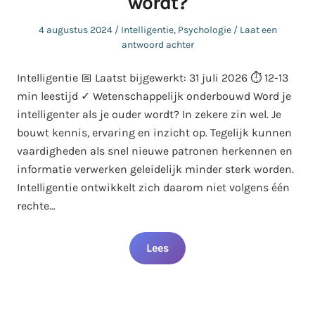
wordt?
Geplaatst
Geplaatst
4 augustus 2024
Intelligentie
,
Psychologie
Laat een
op
in
antwoord achter
Intelligentie 📅 Laatst bijgewerkt: 31 juli 2026 ⏱️ 12-13
min leestijd ✓ Wetenschappelijk onderbouwd Word je
intelligenter als je ouder wordt? In zekere zin wel. Je
bouwt kennis, ervaring en inzicht op. Tegelijk kunnen
vaardigheden als snel nieuwe patronen herkennen en
informatie verwerken geleidelijk minder sterk worden.
Intelligentie ontwikkelt zich daarom niet volgens één
rechte…
Lees