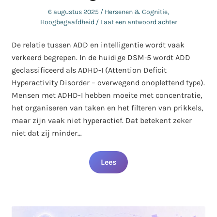
Geplaatst
Geplaatst
6 augustus 2025
Hersenen & Cognitie
,
op
in
Hoogbegaafdheid
Laat een antwoord achter
De relatie tussen ADD en intelligentie wordt vaak
verkeerd begrepen. In de huidige DSM‑5 wordt ADD
geclassificeerd als ADHD-I (Attention Deficit
Hyperactivity Disorder – overwegend onoplettend type).
Mensen met ADHD-I hebben moeite met concentratie,
het organiseren van taken en het filteren van prikkels,
maar zijn vaak niet hyperactief. Dat betekent zeker
niet dat zij minder…
Lees