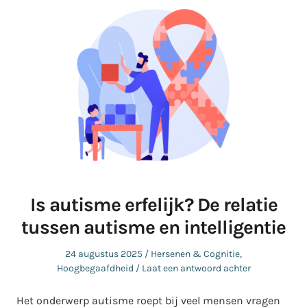
Is autisme erfelijk? De relatie
tussen autisme en intelligentie
Geplaatst
Geplaatst
24 augustus 2025
Hersenen & Cognitie
,
op
in
Hoogbegaafdheid
Laat een antwoord achter
Het onderwerp autisme roept bij veel mensen vragen