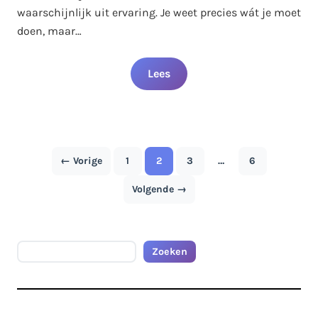
waarschijnlijk uit ervaring. Je weet precies wát je moet
doen, maar…
Lees
Berichten
← Vorige
1
2
3
…
6
Pagina
Pagina
Pagina
Pagina
paginering
Volgende →
Zoeken
Zoeken