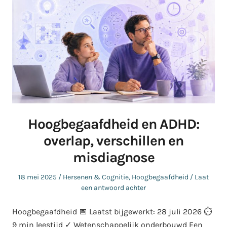
Hoogbegaafdheid en ADHD:
overlap, verschillen en
misdiagnose
Geplaatst
Geplaatst
18 mei 2025
Hersenen & Cognitie
,
Hoogbegaafdheid
Laat
op
in
een antwoord achter
Hoogbegaafdheid 📅 Laatst bijgewerkt: 28 juli 2026 ⏱️
9 min leestijd ✓ Wetenschappelijk onderbouwd Een