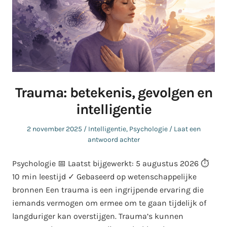
Trauma: betekenis, gevolgen en
intelligentie
Geplaatst
Geplaatst
2 november 2025
Intelligentie
,
Psychologie
Laat een
op
in
antwoord achter
Psychologie 📅 Laatst bijgewerkt: 5 augustus 2026 ⏱️
10 min leestijd ✓ Gebaseerd op wetenschappelijke
bronnen Een trauma is een ingrijpende ervaring die
iemands vermogen om ermee om te gaan tijdelijk of
langduriger kan overstijgen. Trauma’s kunnen