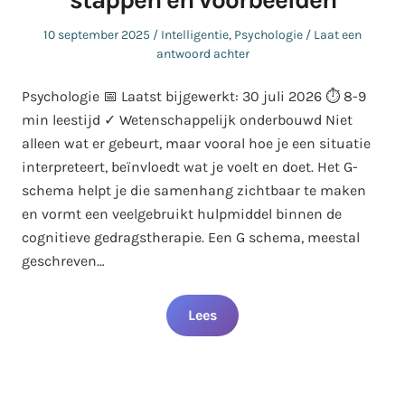
Geplaatst
Geplaatst
10 september 2025
Intelligentie
,
Psychologie
Laat een
op
in
antwoord achter
Psychologie 📅 Laatst bijgewerkt: 30 juli 2026 ⏱️ 8-9
min leestijd ✓ Wetenschappelijk onderbouwd Niet
alleen wat er gebeurt, maar vooral hoe je een situatie
interpreteert, beïnvloedt wat je voelt en doet. Het G-
schema helpt je die samenhang zichtbaar te maken
en vormt een veelgebruikt hulpmiddel binnen de
cognitieve gedragstherapie. Een G schema, meestal
geschreven…
Lees