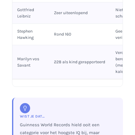
Gottfried
Niet getes
Zeer uiteenlopend
Leibniz
schatting
Stephen
Geen open
Rond 160
Hawking
verifieerb
Verouderd
Marilyn vos
berekeni
228 als kind gerapporteerd
Savant
(mentale l
kalenderle
WIST JE DAT…
Guinness World Records hield ooit een
categorie voor het hoogste IQ bij, maar