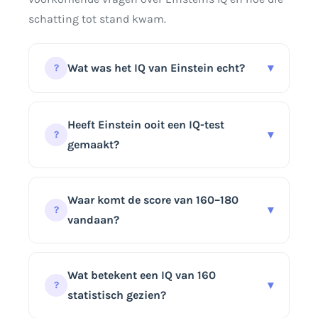
schatting tot stand kwam.
Wat was het IQ van Einstein echt?
▾
?
Onbekend. De veelgenoemde
bandbreedte van 160–180 is gebaseerd
Heeft Einstein ooit een IQ-test
▾
?
op zijn prestaties en reputatie, niet op
gemaakt?
een gedocumenteerde testuitslag.
Voor zover betrouwbaar bekend niet. Er
bestaat geen openbaar testrapport
Waar komt de score van 160–180
▾
?
waaruit blijkt dat hij een moderne,
vandaan?
gestandaardiseerde intelligentietest
heeft afgelegd.
De bandbreedte lijkt achteraf afgeleid
uit zijn wetenschappelijke prestaties,
Wat betekent een IQ van 160
▾
?
vroege wiskundige ontwikkeling en
statistisch gezien?
probleemoplossend vermogen. Een