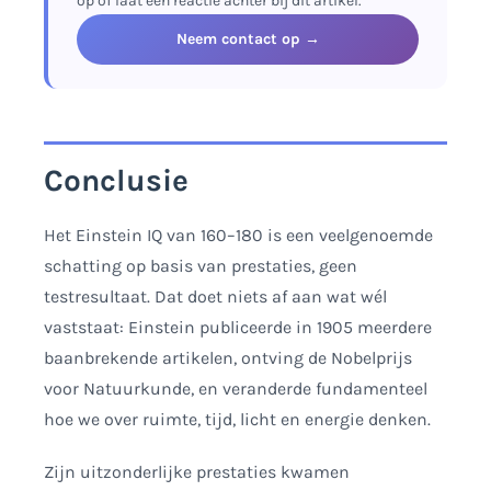
op of laat een reactie achter bij dit artikel.
geeft een eerste indicatie, maar
Neem contact op →
vervangt geen professioneel
intelligentieonderzoek.
Conclusie
Het Einstein IQ van 160–180 is een veelgenoemde
schatting op basis van prestaties, geen
testresultaat. Dat doet niets af aan wat wél
vaststaat: Einstein publiceerde in 1905 meerdere
baanbrekende artikelen, ontving de Nobelprijs
voor Natuurkunde, en veranderde fundamenteel
hoe we over ruimte, tijd, licht en energie denken.
Zijn uitzonderlijke prestaties kwamen