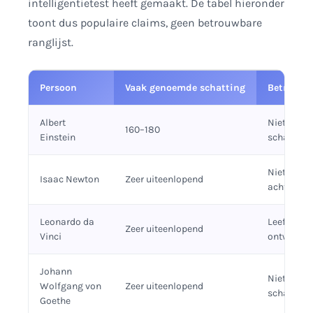
intelligentietest heeft gemaakt. De tabel hieronder
toont dus populaire claims, geen betrouwbare
ranglijst.
Persoon
Vaak genoemde schatting
Betrouwb
Albert
Niet getes
160–180
Einstein
schatting
Niet getes
Isaac Newton
Zeer uiteenlopend
achteraf 
Leonardo da
Leefde vóó
Zeer uiteenlopend
Vinci
ontwikkeli
Johann
Niet getes
Wolfgang von
Zeer uiteenlopend
schatting
Goethe