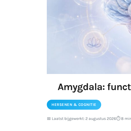
Amygdala: functie
HERSENEN & COGNITIE
📅 Laatst bijgewerkt: 2 augustus 2026
⏱️ 8 min