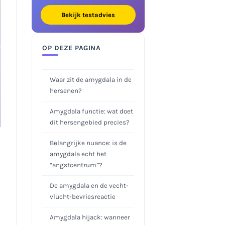
Bekijk testadvies
OP DEZE PAGINA
Wat is de amygdala?
Waar zit de amygdala in de
hersenen?
Amygdala functie: wat doet
dit hersengebied precies?
Belangrijke nuance: is de
amygdala echt het
“angstcentrum”?
De amygdala en de vecht-
vlucht-bevriesreactie
Amygdala hijack: wanneer