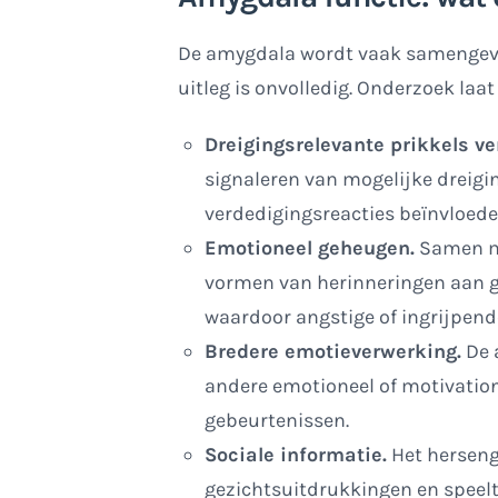
De amygdala wordt vaak samengeva
uitleg is onvolledig. Onderzoek laa
Dreigingsrelevante prikkels v
signaleren van mogelijke dreigi
verdedigingsreacties beïnvloede
Emotioneel geheugen.
Samen me
vormen van herinneringen aan g
waardoor angstige of ingrijpend
Bredere emotieverwerking.
De 
andere emotioneel of motivation
gebeurtenissen.
Sociale informatie.
Het herseng
gezichtsuitdrukkingen en speelt e