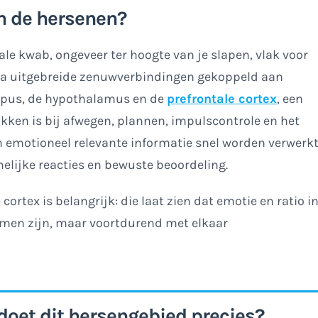
n de hersenen?
le kwab, ongeveer ter hoogte van je slapen, vlak voor
ia uitgebreide zenuwverbindingen gekoppeld aan
mpus, de hypothalamus en de
prefrontale cortex
, een
ken is bij afwegen, plannen, impulscontrole en het
n emotioneel relevante informatie snel worden verwerk
lijke reacties en bewuste beoordeling.
ortex is belangrijk: die laat zien dat emotie en ratio i
men zijn, maar voortdurend met elkaar
doet dit hersengebied precies?