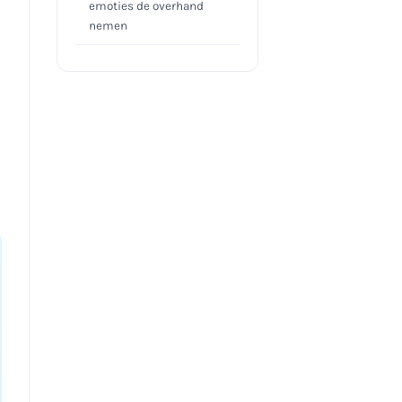
emoties de overhand
nemen
Amygdala bij pubers en
tijdens langdurige stress
Tot slot