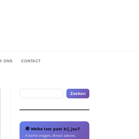
R ONS
CONTACT
Zoeken
Zoeken
🧭 Welke test past bij jou?
4 korte vragen, direct advies.